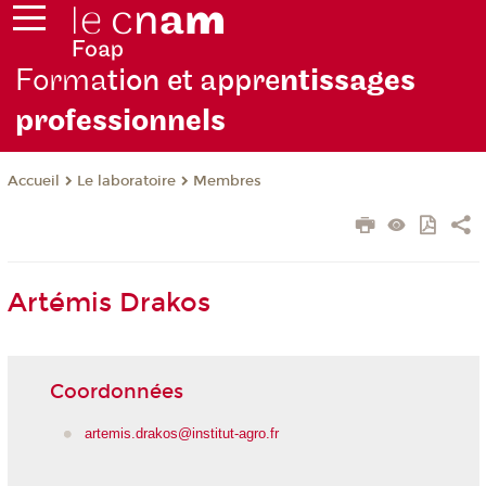
Forma
tion et appre
ntissages
professionnels
Le laboratoire
Membres
Accueil
Artémis Drakos
Coordonnées
artemis.drakos@institut-agro.fr