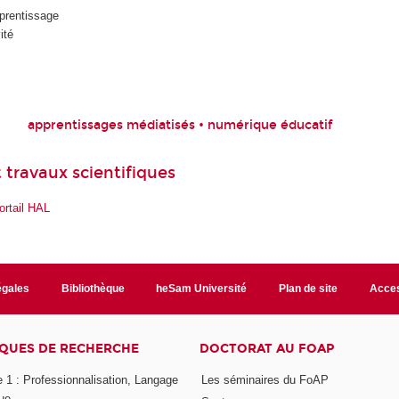
prentissage
ité
apprentissages médiatisés • numérique éducatif
 travaux scientifiques
ortail HAL
égales
Bibliothèque
heSam Université
Plan de site
Acces
QUES DE RECHERCHE
DOCTORAT AU FOAP
 1 : Professionnalisation, Langage
Les séminaires du FoAP
ue