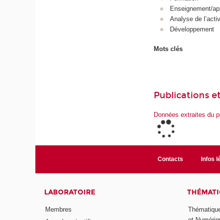
Enseignement/ap
Analyse de l’activ
Développement
Mots clés
Publications et
Données extraites du p
Contacts
Infos l
LABORATOIRE
THÉMATI
Membres
Thématique
et Numériq