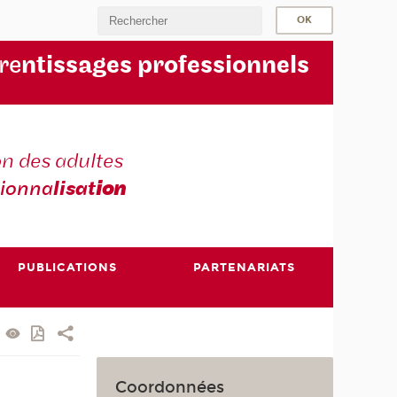
re
ntissages professionnels
n des adultes
sionna
lisat
ion
PUBLICATIONS
PARTENARIATS
Coordonnées