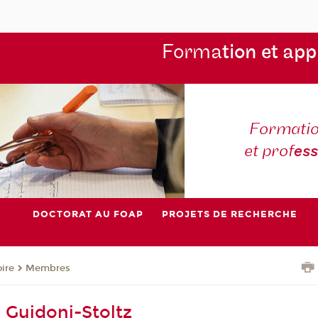
Forma
tion et app
Formatio
et prof
es
DOCTORAT AU FOAP
PROJETS DE RECHERCHE
oire
Membres
Guidoni-Stoltz