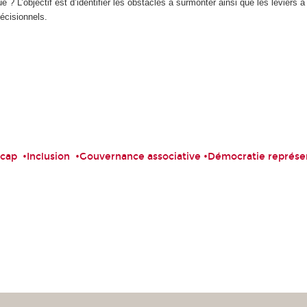
ue ? L’objectif est d’identifier les obstacles à surmonter ainsi que les leviers à
écisionnels.
icap •Inclusion •Gouvernance associative •Démocratie représen