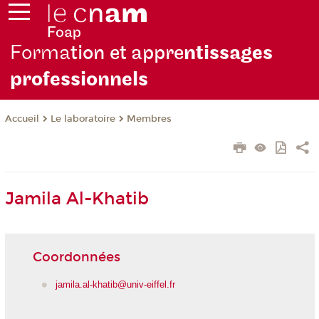
Forma
tion et appre
ntissages
professionnels
Le laboratoire
Membres
Accueil
Jamila Al-Khatib
Coordonnées
jamila.al-khatib@univ-eiffel.fr