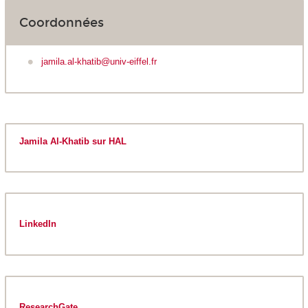
Coordonnées
jamila.al-khatib@univ-eiffel.fr
Jamila Al-Khatib sur HAL
LinkedIn
ResearchGate