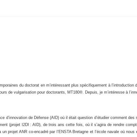
emporaines du doctorat en m’intéressant plus spécifiquement à l’introduction d
ours de vulgarisation pour doctorants, MT180®. Depuis, je m’intéresse à l’in
ence d’innovation de Défense (AID) où il était question d’étudier comment des 
nt (projet I2DI : AID), de trois ans cette fois, où il s’agira de rendre compt
e à un projet ANR co-encadré par l’ENSTA Bretagne et l’école navale où nous 