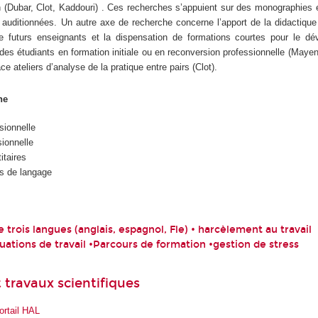
n (Dubar, Clot, Kaddouri) . Ces recherches s’appuient sur des monographies e
auditionnées. Un autre axe de recherche concerne l’apport de la didactique
e futurs enseignants et la dispensation de formations courtes pour le d
 des étudiants en formation initiale ou en reconversion professionnelle (Mayen,
e ateliers d’analyse de la pratique entre pairs (Clot).
he
sionnelle
ionnelle
itaires
s de langage
trois langues (anglais, espagnol, Fle) • harcèlement au travail 
tuations de travail •Parcours de formation •gestion de stress
 travaux scientifiques
ortail HAL