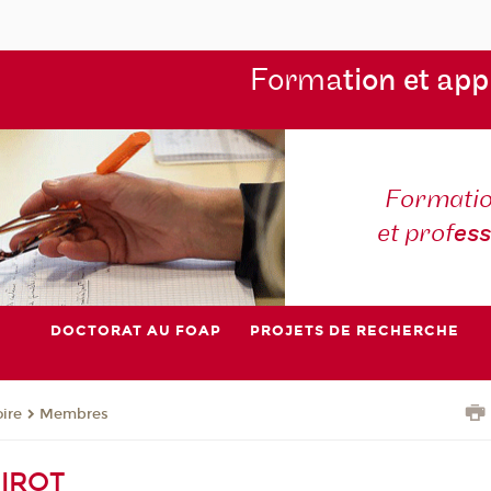
Forma
tion et app
Formatio
et prof
es
DOCTORAT AU FOAP
PROJETS DE RECHERCHE
oire
Membres
HIROT