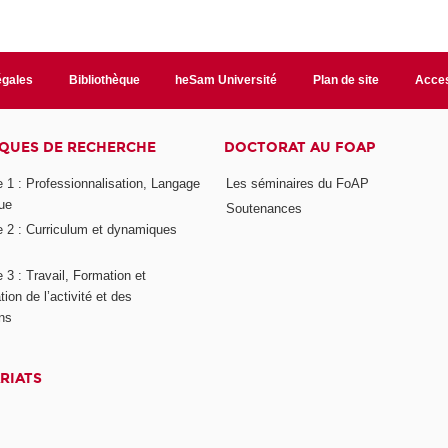
égales
Bibliothèque
heSam Université
Plan de site
Acces
QUES DE RECHERCHE
DOCTORAT AU FOAP
 1 : Professionnalisation, Langage
Les séminaires du FoAP
ue
Soutenances
 2 : Curriculum et dynamiques
3 : Travail, Formation et
ion de l’activité et des
ons
RIATS