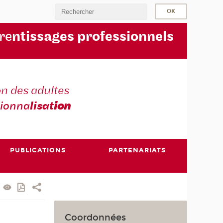
re
ntissages professionnels
n des adultes
sionna
lisat
ion
PUBLICATIONS
PARTENARIATS
Coordonnées