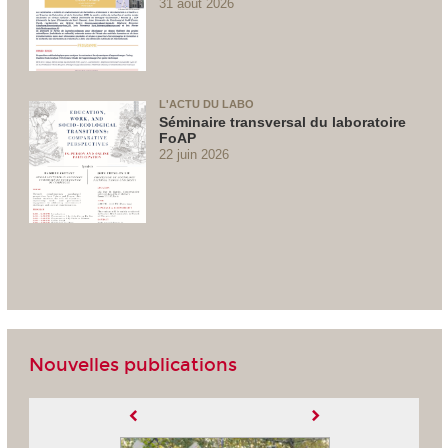
31 août 2026
L'ACTU DU LABO
Séminaire transversal du laboratoire
FoAP
22 juin 2026
Nouvelles publications