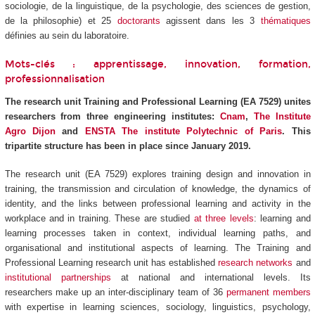
sociologie, de la linguistique, de la psychologie, des sciences de gestion,
de la philosophie) et 25
doctorants
agissent dans les 3
thématiques
définies au sein du laboratoire.
Mots-clés : apprentissage, innovation, formation,
professionnalisation
The research unit Training and Professional Learning (EA 7529) unites
researchers from three engineering institutes:
Cnam
,
The Institute
Agro Dijon
and
ENSTA The institute Polytechnic of Paris
. This
tripartite structure has been in place since January 2019.
The research unit (EA 7529) explores training design and innovation in
training, the transmission and circulation of knowledge, the dynamics of
identity, and the links between professional learning and activity in the
workplace and in training. These are studied
at three levels
: learning and
learning processes taken in context, individual learning paths, and
organisational and institutional aspects of learning. The Training and
Professional Learning research unit has established
research networks
and
institutional partnerships
at national and international levels. Its
researchers make up an inter-disciplinary team of 36
permanent members
with expertise in learning sciences, sociology, linguistics, psychology,