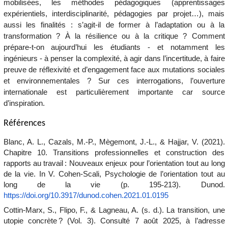
mobilisées, les méthodes pédagogiques (apprentissages
expérientiels, interdisciplinarité, pédagogies par projet…), mais
aussi les finalités : s’agit-il de former à l’adaptation ou à la
transformation ? À la résilience ou à la critique ? Comment
prépare-t-on aujourd’hui les étudiants - et notamment les
ingénieurs - à penser la complexité, à agir dans l’incertitude, à faire
preuve de réflexivité et d’engagement face aux mutations sociales
et environnementales ? Sur ces interrogations, l’ouverture
internationale est particulièrement importante car source
d’inspiration.
Références
Blanc, A. L., Cazals, M.-P., Mègemont, J.-L., & Hajjar, V. (2021).
Chapitre 10. Transitions professionnelles et construction des
rapports au travail : Nouveaux enjeux pour l’orientation tout au long
de la vie. In V. Cohen-Scali,
Psychologie de l’orientation tout au
long de la vie
(p. 195
‑
213). Dunod.
https://doi.org/10.3917/dunod.cohen.2021.01.0195
Cottin-Marx, S., Flipo, F., & Lagneau, A. (s. d.).
La transition, une
utopie concrète ?
(Vol. 3). Consulté 7 août 2025, à l’adresse