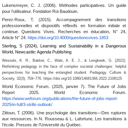
Lukensmeyer, C. J. (2006).
Méthodes participatives. Un guide
pour l’utilisateur
. Fondation Roi Baudouin.
Perez-Roux, T. (2015). Accompagnement des transitions
professionnelles et dispositifs réflexifs en formation initiale et
continue.
Questions Vives. Recherches en éducation
,
N° 24
,
Article N° 24.
https://doi.org/10.4000/questionsvives.1853
Sterling, S (2024), Learning and Sustainability in a Dangerous
World, Newcastle: Agenda Publishing
Wessels, K. R., Bakker, C., Wals, A. E. J., & Lengkeek, G. (2022).
Rethinking pedagogy in the face of complex societal challenges: helpful
perspectives for teaching the entangled student.
Pedagogy, Culture &
Society
,
32
(3), 759–776. https://doi.org/10.1080/14681366.2022.2108125
World Economic Forum. (2025, janvier 7).
The Future of Jobs
Report 2025
. World Economic Forum.
https://www.weforum.org/publications/the-future-of-jobs-report-
2025/in-full/3-skills-outlook/
Zittoun, T. (2006). Une psychologie des transitions—Des ruptures
aux ressources. In N. Rousseau & L. Lafortune,
Les transitions à
l’école
. Presses de l’Université du Québec.