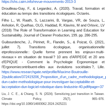
https://shs.cairn.info/revue-mouvements-2013-3
Drouilleau-Gay, F., & Legardez, A. (2020).
Travail, formation et
éducation au temps des transitions écologiques
.
Octarès.
Filho L., W, Raath, S, Lazzarini, B, Vargas, VR, de Souza, L,
Anholon, R, Quelhas, OLG, Haddad, R, Klavins, M and Orlovic, LV
(2018) The Role of Transformation in Learning and Education for
Sustainability.
Journal of Cleaner Production, 199. pp. 286-295.
Guibourdenche, J., Périnet, R., Flandin, S., & Poizat, G. (2021,
juillet 7).
Transitions écologique, organisationnelle
etprofessionnelle : Quelle forme prennent les enjeux« multi-
niveaux » en situation de travail ?
10 ans d’ARPEGE et 20 ans
d’EPIQUE - Comment la Psychologie Ergonomique et
l’Ergonomiecontribuent-elles aux évolutions sociétales ?, Lille.
https://www.researchgate.net/profile/Maxime-Boutrouille-
2/publication/372419206_Proposition_d'un_cadre_methodologique_pou
dun-cadre-methodologique-pour-investiguer-lacceptabilite-et-
lacceptation-dun-logiciel-robotique-dans-lindustrie-40.pdf#page=37
Liu, J. C. E., & Chiang, S. N. (2024).
Sensitizing just transition in Taiwan.
Climate Policy
,
25
(7), 965–976.
https://doi.org/10.1080/14693062.2024.2425221