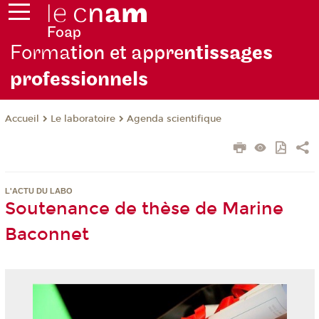
Forma
tion et appre
ntissages
professionnels
Le laboratoire
Agenda scientifique
Accueil
L'ACTU DU LABO
Soutenance de thèse de Marine
Baconnet