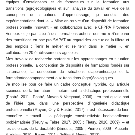
équipes d’enseignants et de formateurs sur la formation aux
transitions (agro)écologiques et sur l’analyse du travail en vue de la
conception de situations d’apprentissage, je conduis des
expérimentations dont la « Mise en œuvre d’un dispositif de formation
professionnelle innovant » en collaboration avec le CFPPA Provence
Ventoux et je participe à des formations-actions comme « S’emparer
des transitions en bac pro SAPAT au regard des enjeux de la filière et
des emplois : Tenir le métier et se tenir dans le métier », en
collaboration 20 établissements agricoles.
Mes travaux de recherche portent sur les apprentissages en situation
professionnelle, la conception de dispositifs de formations fondés sur
l’alternance, la conception de situations d’apprentissage et la
formation/accompagnement aux transitions (agro)écologiques.
Je mobilise pour ce faire un cadre conceptuel hybride, qui articule
sciences de la formation – notamment la didactique professionnelle
(Pastré, 2011 ; Pastré, Mayen & Vergnaud, 2006) – en tant qu’elle part
de l’idée que, dans une perspective d’ingénierie didactique
professionnelle (Mayen, Olry & Pastré, 2017), il est nécessaire de bien
connaître le travail – la pédagogie constructiviste bachelardienne
problématisée (Fleury & Fabre, 2017, 2005 ; Fleury, 2010, 2009) – et
les sciences de la durabilité (Smouts, 2005 ; Pierron, 2009 ; Aubertin
& Vivien, 2010 ; Bourg, 2011 ; Peltier & Mayen, 2017).