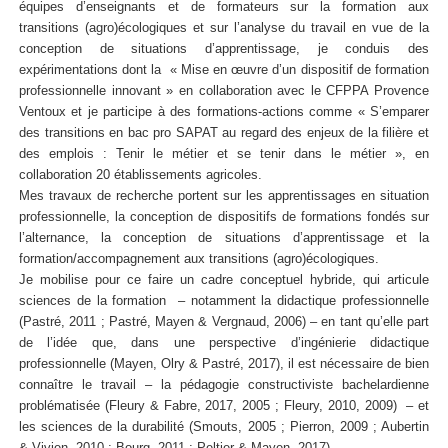
équipes d’enseignants et de formateurs sur la formation aux
transitions (agro)écologiques et sur l’analyse du travail en vue de la
conception de situations d’apprentissage, je conduis des
expérimentations dont la « Mise en œuvre d’un dispositif de formation
professionnelle innovant » en collaboration avec le CFPPA Provence
Ventoux et je participe à des formations-actions comme « S’emparer
des transitions en bac pro SAPAT au regard des enjeux de la filière et
des emplois : Tenir le métier et se tenir dans le métier », en
collaboration 20 établissements agricoles.
Mes travaux de recherche portent sur les apprentissages en situation
professionnelle, la conception de dispositifs de formations fondés sur
l’alternance, la conception de situations d’apprentissage et la
formation/accompagnement aux transitions (agro)écologiques.
Je mobilise pour ce faire un cadre conceptuel hybride, qui articule
sciences de la formation – notamment la didactique professionnelle
(Pastré, 2011 ; Pastré, Mayen & Vergnaud, 2006) – en tant qu’elle part
de l’idée que, dans une perspective d’ingénierie didactique
professionnelle (Mayen, Olry & Pastré, 2017), il est nécessaire de bien
connaître le travail – la pédagogie constructiviste bachelardienne
problématisée (Fleury & Fabre, 2017, 2005 ; Fleury, 2010, 2009) – et
les sciences de la durabilité (Smouts, 2005 ; Pierron, 2009 ; Aubertin
& Vivien, 2010 ; Bourg, 2011 ; Peltier & Mayen, 2017).