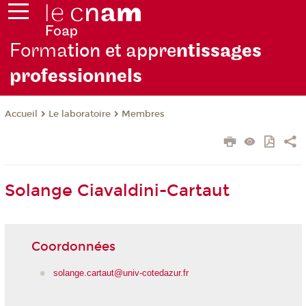
Forma
tion et appre
ntissages
professionnels
Le laboratoire
Membres
Accueil
Solange Ciavaldini-Cartaut
Coordonnées
solange.cartaut@univ-cotedazur.fr