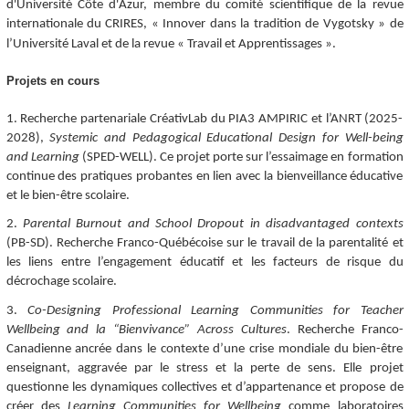
d'Université Côte d'Azur, membre du comité scientifique de la revue
internationale du CRIRES, « Innover dans la tradition de Vygotsky » de
l’Université Laval et de la revue « Travail et Apprentissages ».
Projets en cours
1. Recherche partenariale CréativLab du PIA3 AMPIRIC et l’ANRT (2025-
2028),
Systemic and Pedagogical Educational Design for Well-being
and Learning
(SPED-WELL). Ce projet porte sur l’essaimage en formation
continue des pratiques probantes en lien avec la bienveillance éducative
et le bien-être scolaire.
2.
Parental Burnout and School Dropout in disadvantaged contexts
(PB-SD). Recherche Franco-Québécoise sur le travail de la parentalité et
les liens entre l’engagement éducatif et les facteurs de risque du
décrochage scolaire.
3.
Co-Designing Professional Learning Communities for Teacher
Wellbeing and la “Bienvivance” Across Cultures
. Recherche Franco-
Canadienne ancrée dans le contexte d’une crise mondiale du bien-être
enseignant, aggravée par le stress et la perte de sens. Elle projet
questionne les dynamiques collectives et d’appartenance et propose de
créer des
Learning Communities for Wellbeing
comme laboratoires