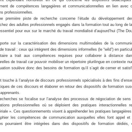
ement de compétences langagières et communicationnelles en lien avec 
ons professionnelles.
ne première piste de recherche concerne l’étude du développement d
 chez des adultes professionnels engagés dans la formation tout au long de l
essentiel pour eux sur le marché du travail mondialisé d’aujourd’hui (The Do
porte sur la caractérisation des dimensions multimodales de la communi
e travail : ceux qui intègrent des dimensions informelles (le “wild”) en particul
aire a trait aux compétences requises pour collaborer à distance da
turelles de travail car pouvoir mobiliser un répertoire plurilingue en contexte n
ituation soulève donc des besoins de formation qu’il s’agit de cerner et satis
êt touche à l’analyse de discours professionnels spécialisés à des fins d’ens
istiques de ces discours et élaborer en retour des dispositifs de formation sus
 apprenants.
recherches se focalise sur l’analyse des processus de négociation de sens 
ations professionnelles où se déploient des pratiques interactionnelles r
ale ». Ces questionnements visent à appréhender les pratiques langagières
aphier les compétences de communication auxquelles elles font appel et
les pourraient être intégrées dans des dispositifs de formation dédiés