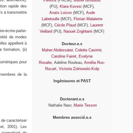
Perkins
(PRCM),
Muriel Grosbois
ution rapide des
(PU),
Klara Kovesi
(MCF),
rs à transmettre
Anaïs Loizon
(MCF),
Aude
Labetoulle
(MCF),
Florian Malaterre
(MCF),
Cécile Plaud
(MCF),
Laurent
e-écrire-parler-
Veillard
(PU),
Naouel Zoghlami
(MCF)
ariété de modes
lles appellent à
Docteur.e.s
 formation, (ii)
Maher Abdessater
,
Colette Casimir,
Caroline Fairet
,
Evelyne
 numériques pour
Rosalie
, Adeline Rouleau,
Amélia Rus-
Rucart
,
Victoria Zolnowski-Kolp
 membres de la
Ingénieures et PAST
Doctorant.e.s
Nathalie Nasr,
Marie Tesson
Membres associé.e.s
de caractériser
tet, 2001). Les
 permettant de