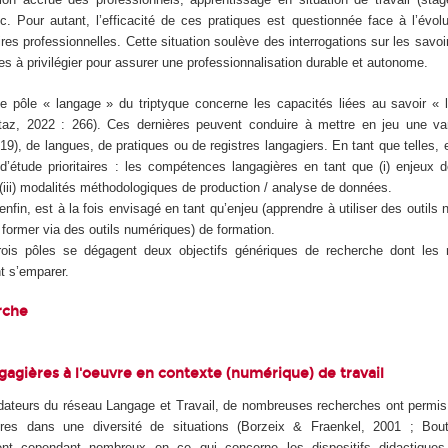
c. Pour autant, l’efficacité de ces pratiques est questionnée face à l’évol
ires professionnelles. Cette situation soulève des interrogations sur les savoi
 à privilégier pour assurer une professionnalisation durable et autonome.
e pôle « langage » du triptyque concerne les capacités liées au savoir « lir
ttaz, 2022 : 266). Ces dernières peuvent conduire à mettre en jeu une v
9), de langues, de pratiques ou de registres langagiers. En tant que telles, e
 d’étude prioritaires : les compétences langagières en tant que (i) enjeux de
(iii) modalités méthodologiques de production / analyse de données.
nfin, est à la fois envisagé en tant qu’enjeu (apprendre à utiliser des outils
e former via des outils numériques) de formation.
rois pôles se dégagent deux objectifs génériques de recherche dont les
t s’emparer.
rche
ngagières à l'oeuvre en contexte (numérique) de travail
dateurs du réseau Langage et Travail, de nombreuses recherches ont permis 
ères dans une diversité de situations (Borzeix & Fraenkel, 2001 ; Bou
ent cependant nombreux en ce qui concerne les dispositifs didactiques