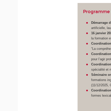
Programme 
Démarrage d
artificielle,
16 janvier 20
la formation e
Coordination
“La compréhen
Coordination
pour l’agir pr
Coordination
spécialité et
Séminaire or
formations in
(11/12/2025,
Coordination
formes lexica