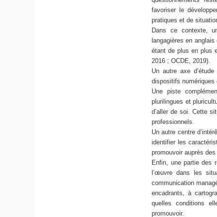
favoriser le développ
pratiques et de situati
Dans ce contexte, u
langagières en anglais
étant de plus en plus 
2016 ; OCDE, 2019).
Un autre axe d’étude 
dispositifs numériques d
Une piste complément
plurilingues et pluricul
d’aller de soi. Cette s
professionnels.
Un autre centre d’intér
identifier les caractér
promouvoir auprès des
Enfin, une partie des 
l’œuvre dans les situ
communication managéri
encadrants, à cartogr
quelles conditions el
promouvoir.