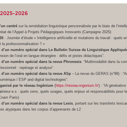
2025-2026
’un centré
sur la remédiation linguistique personnalisée par le biais de l’intell
 lauréat de l’Appel à Projets Pédagogiques Innovants (Campagne 2025)
26
: Journée d’étude « Intelligence artificielle et mutations du travail : quels e
t la professionnalisation ? »
 d’un numéro spécial dans Le Bulletin Suisse de Linguistique Appliquée
sion de l’oral en langue étrangère : défis et pistes didactiques”.
 d’un numéro spécial dans la revue Phronesis
: “Multimodalité dans la c
ofessionnel : repérage et analyse”.
 d’un numéro spécial dans la revue ASp
– La revue du GERAS (n°88) : “A
 numérique / ESP and digital technologies”.
ganisé par le réseau Ingénium
(
https://reseau-ingenium.fr/
) : “IA générative
génieur·e.s : quels sens, quels usages, quels enjeux et responsabilités pour 
 Cnam Paris)
 d’un numéro spécial dans la revue Lexis
, portant sur les transferts lexica
les atypiques dans les corpus d’apprenants de L2