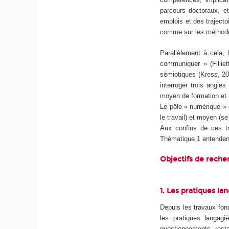
parcours doctoraux, et
emplois et des trajecto
comme sur les méthodes
Parallèlement à cela, l
communiquer » (Fillie
sémiotiques (Kress, 201
interroger trois angles
moyen de formation et 
Le pôle « numérique » e
le travail) et moyen (s
Aux confins de ces t
Thématique 1 entenden
Objectifs de reche
1. Les pratiques la
Depuis les travaux fon
les pratiques langagi
questionnements rest