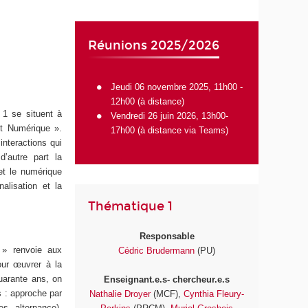
t
Réunions 2025/2026
Jeudi 06 novembre 2025, 11h00 -
12h00 (à distance)
1 se situent à
Vendredi 26 juin 2026, 13h00-
 et Numérique ».
17h00 (
à distance via Teams
)
interactions qui
d’autre part la
et le numérique
alisation et la
Thématique 1
Responsable
 » renvoie aux
Cédric Brudermann
(PU)
our œuvrer à la
quarante ans, on
Enseignant.e.s- chercheur.e.s
s : approche par
Nathalie Droyer
(MCF),
Cynthia Fleury-
s, alternance),