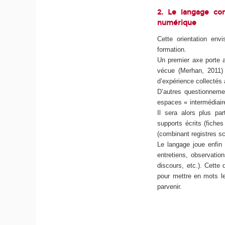
2. Le langage co
numérique
Cette orientation env
formation.
Un premier axe porte ai
vécue (Merhan, 2011) :
d’expérience collectés a
D’autres questionneme
espaces « intermédiaire
Il sera alors plus pa
supports écrits (fiches
(combinant registres sc
Le langage joue enfin 
entretiens, observatio
discours, etc.). Cette 
pour mettre en mots l
parvenir.