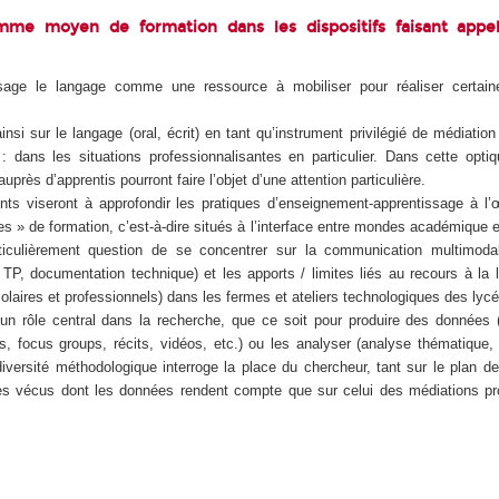
mme moyen de formation dans les dispositifs faisant app
isage le langage comme une ressource à mobiliser pour réaliser certain
nsi sur le langage (oral, écrit) en tant qu’instrument privilégié de médiation
 dans les situations professionnalisantes en particulier. Dans cette optiq
uprès d’apprentis pourront faire l’objet d’une attention particulière.
nts viseront à approfondir les pratiques d’enseignement-apprentissage à l
s » de formation, c’est-à-dire situés à l’interface entre mondes académique e
rticulièrement question de se concentrer sur la communication multimoda
 TP, documentation technique) et les apports / limites liés au recours à la li
olaires et professionnels) dans les fermes et ateliers technologiques des lycé
un rôle central dans la recherche, que ce soit pour produire des données (
ns, focus groups, récits, vidéos, etc.) ou les analyser (analyse thématique
diversité méthodologique interroge la place du chercheur, tant sur le plan de
es vécus dont les données rendent compte que sur celui des médiations p