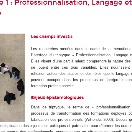
 1 : Professionnalisation, Langage e
e
Les champs investis
Les recherches menées dans le cadre de la thématique 
l’interface du triptyque « Professionnalisation, Langage
Elles visent d’une part à mieux comprendre la nature des 
se jouent entre ces trois variables. Elles nourrissent 
réflexion autour des places et des rôles que le langage 
peuvent occuper dans les processus de (pré)professionn
formation professionnelle.
Enjeux épistémologiques
Dans ce triptyque, le terme de « professionnalisation
processus de transformation des formations déployés p
fabrication des professionnels (Wittorski, 2008). Depuis 
multiplication des injonctions politiques et patronales pour réformer les cursu
on accrue des professionnels, apprentissage en situation de travail (stage