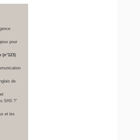
igence
njeux pour
 (n°123)
:
ommunication
nglais de
 et
les SHS ?”
ux et les