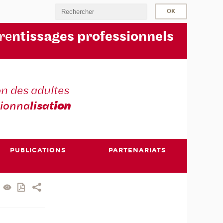
re
ntissages professionnels
n des adultes
sionna
lisat
ion
PUBLICATIONS
PARTENARIATS