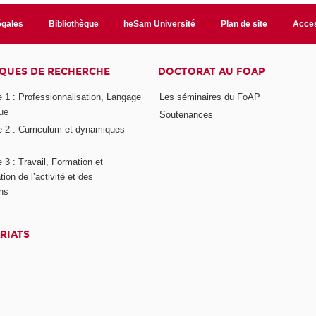
égales
Bibliothèque
heSam Université
Plan de site
Acces
QUES DE RECHERCHE
DOCTORAT AU FOAP
 1 : Professionnalisation, Langage
Les séminaires du FoAP
ue
Soutenances
 2 : Curriculum et dynamiques
3 : Travail, Formation et
ion de l’activité et des
ons
RIATS