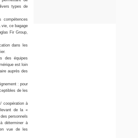
divers types de
es compétences
a vie, ce bagage
uglas Fir Group,
cation dans les
ier.
ns des équipes
umérique est loin
faire auprès des
eignement : pour
ceptibles de les
/ coopération à
elevant de la «
 des personnels
 à déterminer à
, en vue de les