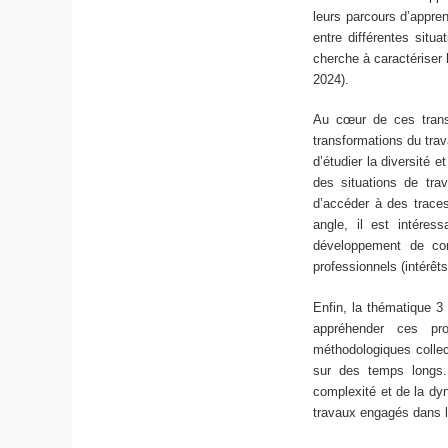
leurs parcours d’appren
entre différentes situ
cherche à caractériser l
2024).
Au cœur de ces transf
transformations du travai
d’étudier la diversité e
des situations de tra
d’accéder à des traces
angle, il est intéres
développement de com
professionnels (intérêt
Enfin, la thématique 3
appréhender ces pr
méthodologiques collect
sur des temps longs. 
complexité et de la dy
travaux engagés dans 