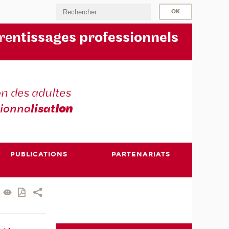
re
ntissages professionnels
n des adultes
sionna
lisat
ion
PUBLICATIONS
PARTENARIATS