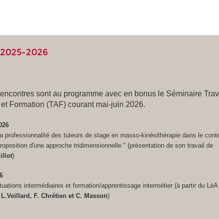
2025-2026
rencontres sont au programme avec en bonus le Séminaire Trava
et Formation (TAF) courant mai-juin 2026.
026
a professionnalité des tuteurs de stage en masso-kinésithérapie dans le cont
roposition d'une approche tridimensionnelle " (présentation de son travail de
illot
)
26
tuations intermédiaires et formation/apprentissage intermétier (à partir du LéA
, L.Veillard, F. Chrétien et C. Masson
)
6