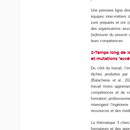
Une premiere ligne dir
équipes inter-métiers
sont préparés et ont (o
des organisations asso
(re)trouver du pouvoir d
leurs compétences.
2-Temps long de la
et mutations "accé
Du côté du travail, l’in
tâches produites par 
(Balacherie, et al., 2
travail moins apprenan
compétences et de ce
formation professionne
interrogent l’ingénier
ressources et des média
La thématique 3 cherc
formateurs et des appr