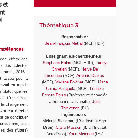
Thématique 3
Responsable :
Jean-François Métral
(MCF HDR)
compétences
Enseignant.e.s-chercheur.e.s :
des effets des
Stephane Balas
(MCF HDR),
Fanny
et des activités
Chretien
(MCF),
Hervé De
allement, 2016 ;
Bisschop
(MCF),
Artémis Drakos
nt assez peu la
(MCF),
Viviane Folcher
(MCF),
Maria
avail en rapide
Chiara Pacquola
(MCF),
Lennize
s plutôt que les
Pereira Paulo
(Professeure Associée
il, Gosselin et
à Sorbonne Université),
Joris
, le changement
Thievenaz
(PU)
vailleur à cette
Ingénieur.e.s
:
st de contribuer
Mélanie Biencourt (IR à Institut Agro
ganisations, des
Dijon),
Claire Masson
(IE à l'Institut
ces des (futurs)
Agro Dijon),
Youri Meignan
(IE à