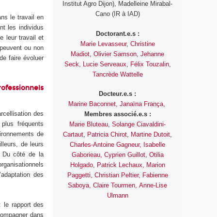
Institut Agro Dijon), Madelleine Mirabal-
Cano (IR à IAD)
ns le travail en
t les individus
Doctorant.e.s :
 leur travail et
Marie Levasseur
,
Christine
t peuvent ou non
Madiot
,
Olivier Samson
,
Jehanne
 de faire évoluer
Seck
,
Lucie Serveaux
,
Félix Touzalin
,
Tancrède Wattelle
rofessionnels
Docteur.e.s :
Marine Baconnet
,
Janaïna França
,
arcellisation des
Membres associé.e.s :
 plus fréquents
Marie Bluteau
,
Solange Ciavaldini-
nvironnements de
Cartaut
,
Patricia Chirot
,
Martine Dutoit
,
lleurs, de leurs
Charles-Antoine Gagneur,
Isabelle
 Du côté de la
Gaborieau,
Cyprien Guillot
,
Otilia
organisationnels
Holgado
,
Patrick Lechaux,
Marion
l’adaptation des
Paggetti,
Christian Peltier,
Fabienne
Saboya,
Claire Tourmen,
Anne-Lise
Ulmann
 le rapport des
accompagner dans