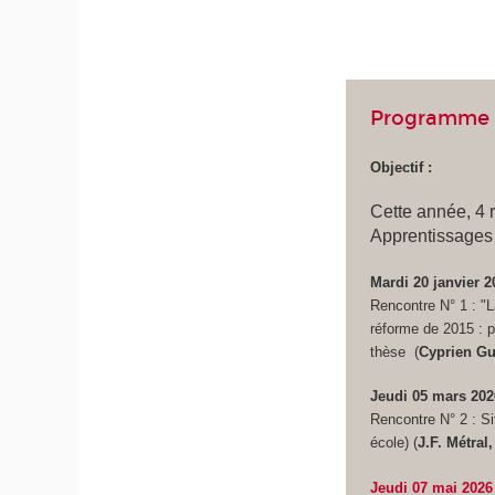
Programme 
Objectif :
Cette année, 4 
Apprentissages 
Mardi 20 janvier 2
Rencontre N° 1 : "L
réforme de 2015 : p
thèse
(
Cyprien Gu
Jeudi 05 mars 20
Rencontre N° 2 :
Si
école)
(
J.F. Métral
Jeudi 07 mai 202