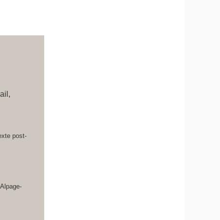
il,
exte post-
 Alpage-