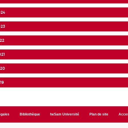
024
023
22
021
020
19
égales
Bibliothèque
heSam Université
Plan de site
Acces