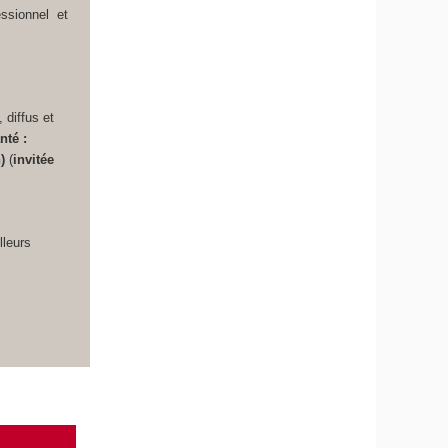
ssionnel et
 diffus et
nté :
n)
(
invitée
lleurs