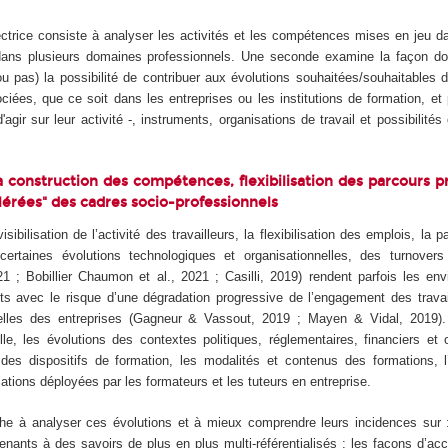
ectrice consiste à analyser les activités et les compétences mises en jeu da
 dans plusieurs domaines professionnels. Une seconde examine la façon don
u pas) la possibilité de contribuer aux évolutions souhaitées/souhaitables de
ciées, que ce soit dans les entreprises ou les institutions de formation, e
'agir sur leur activité -, instruments, organisations de travail et possibilités
 construction des compétences, flexibilisation des parcours p
lérées" des cadres socio-professionnels
visibilisation de l’activité des travailleurs, la flexibilisation des emplois, la p
certaines évolutions technologiques et organisationnelles, des turnovers
021 ; Bobillier Chaumon et al., 2021 ; Casilli, 2019) rendent parfois les e
ts avec le risque d’une dégradation progressive de l’engagement des travai
lles des entreprises (Gagneur & Vassout, 2019 ; Mayen & Vidal, 2019).
lle, les évolutions des contextes politiques, réglementaires, financiers et 
ie des dispositifs de formation, les modalités et contenus des formations, 
tions déployées par les formateurs et les tuteurs en entreprise.
he à analyser ces évolutions et à mieux comprendre leurs incidences sur :
enants à des savoirs de plus en plus multi-référentialisés ; les façons d’