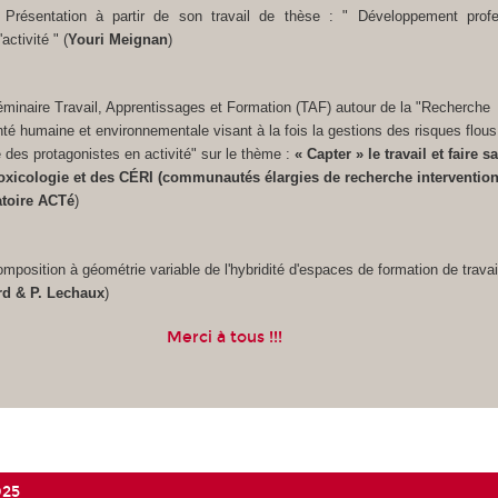
Présentation à partir de son travail de thèse : " Développement profe
ctivité " (
Youri Meignan
)
éminaire Travail, Apprentissages et Formation (TAF) autour de la "Recherche
nté humaine et environnementale visant à la fois la gestions des risques flous,
té des protagonistes en activité" sur le thème :
« Capter » le travail et faire sa
toxicologie et des CÉRI (communautés élargies de recherche interventio
atoire ACTé
)
6
mposition à géométrie variable de l'hybridité d'espaces de formation de travai
rd & P. Lechaux
)
Merci à tous !!!
025