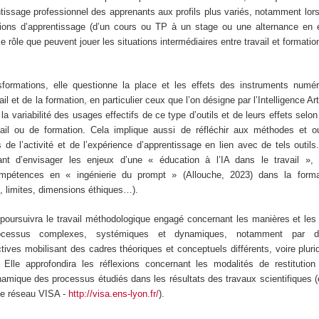
tissage professionnel des apprenants aux profils plus variés, notamment lors
ations d’apprentissage (d’un cours ou TP à un stage ou une alternance en e
e rôle que peuvent jouer les situations intermédiaires entre travail et formation 
ormations, elle questionne la place et les effets des instruments numé
l et de la formation, en particulier ceux que l’on désigne par l’Intelligence Artifi
t la variabilité des usages effectifs de ce type d’outils et de leurs effets selon
vail ou de formation. Cela implique aussi de réfléchir aux méthodes et ou
 de l’activité et de l’expérience d’apprentissage en lien avec de tels outil
sant d’envisager les enjeux d’une « éducation à l’IA dans le travail »
pétences en « ingénierie du prompt » (Allouche, 2023) dans la format
s, limites, dimensions éthiques…).
 poursuivra le travail méthodologique engagé concernant les manières et les
ocessus complexes, systémiques et dynamiques, notamment par 
ives mobilisant des cadres théoriques et conceptuels différents, voire pluridi
Elle approfondira les réflexions concernant les modalités de restitution
namique des processus étudiés dans les résultats des travaux scientifiques (
le réseau VISA -
http://visa.ens-lyon.fr/
).