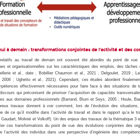
’hui à demain : transformations conjointes de l’activité et des 
relatifs au travail de demain ont souvent été abordés du point de vue 
ues et organisationnelles sur les caractéristiques des emplois, des tâches 
ellerie et al., date ; Bobillier Chaumon et al., 2021 ; Delgoulet, 2019 ; L
2008 ; Ughetto et al., 2021). Cependant, ces études abordent finaleme
pétences effectivement nécessaires pour faire face à des situations de tr
iscours qui préconisent de prioriser l’acquisition de capacités transversale
es aux domaines professionnels (Barrand, Blum et Seys, 2005 ; Houle, Bare
reux travaux donnent à voir comment, lors de l’évolution des situations
 de ce qu’il modifie dans l’activité de travail et dans le rapport qu’a le tra
, Gaudart, Molinié et Volkoff). Un des enjeux des travaux de la thématique 3 e
ifier ces transformations du point de vue des évolutions conjointes des or
 de l’activité des individus dans une perspective d’ingénierie des compéten