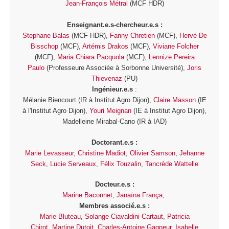
Jean-François Métral
(MCF HDR)
Enseignant.e.s-chercheur.e.s :
Stephane Balas
(MCF HDR),
Fanny Chretien
(MCF),
Hervé De
Bisschop
(MCF),
Artémis Drakos
(MCF),
Viviane Folcher
(MCF),
Maria Chiara Pacquola
(MCF),
Lennize Pereira
Paulo
(Professeure Associée à Sorbonne Université),
Joris
Thievenaz
(PU)
Ingénieur.e.s
:
Mélanie Biencourt (IR à Institut Agro Dijon),
Claire Masson
(IE
à l'Institut Agro Dijon),
Youri Meignan
(IE à Institut Agro Dijon),
Madelleine Mirabal-Cano (IR à IAD)
Doctorant.e.s :
Marie Levasseur
,
Christine Madiot
,
Olivier Samson
,
Jehanne
Seck
,
Lucie Serveaux
,
Félix Touzalin
,
Tancrède Wattelle
Docteur.e.s :
Marine Baconnet
,
Janaïna França
,
Membres associé.e.s :
Marie Bluteau
,
Solange Ciavaldini-Cartaut
,
Patricia
Chirot
,
Martine Dutoit
,
Charles-Antoine Gagneur,
Isabelle