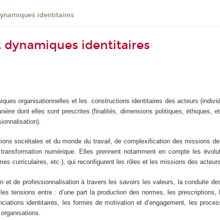
dynamiques identitaires
 dynamiques identitaires
ques organisationnelles et les constructions identitaires des acteurs (individ
nière dont elles sont prescrites (finalités, dimensions politiques, éthiques, e
ionnalisation).
ons sociétales et du monde du travail, de complexification des missions des 
la transformation numérique. Elles prennent notamment en compte les évolut
mes curriculaires, etc.), qui reconfigurent les rôles et les missions des acteur
et de professionnalisation à travers les savoirs les valeurs, la conduite des
es tensions entre : d’une part la production des normes, les prescriptions, 
férenciations identitaires, les formes de motivation et d’engagement, les proc
 organisations.