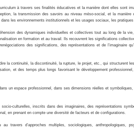
curriculum à travers ses finalités éducatives et la manière dont elles sont 
nception, la transmission des savoirs au niveau méso-social, et la manière
e dans les environnements institutionnels et les usages sociaux, les pratique
éhension des dynamiques individuelles et collectives tout au long de la vie,
nalisation en formation et au travail. Ils recouvrent les significations collecti
renégociations des significations, des représentations et de l’imaginaire qu
e la continuité, la discontinuité, la rupture, le projet, etc., qui structurent l
risation, et des temps plus longs favorisant le développement professionnel,
dans un espace professionnel, dans ses dimensions réelles et symboliques, c
cio-culturelles, inscrits dans des imaginaires, des représentations symbol
ional, en prenant en compte une diversité de facteurs et de configurations.
u travers d’approches multiples, sociologiques, anthropologiques, psy