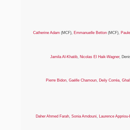
Catherine Adam
(MCF),
Emmanuelle Betton
(MCF),
Paule
Jamila Al-Khatib
,
Nicolas El Haik-Wagner
, Deni
Pierre Bidon
,
Gaëlle Chamoun
,
Deily Corréa
,
Ghal
Daher Ahmed Farah
,
Sonia Amdouni
,
Laurence Appriou