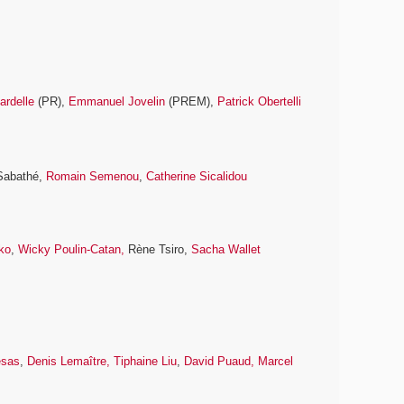
ardelle
(PR),
Emmanuel Jovelin
(PREM),
Patrick Obertelli
 Sabathé,
Romain Semenou
,
Catherine Sicalidou
ko
,
Wicky Poulin-Catan,
Rène Tsiro,
Sacha Wallet
esas
,
Denis Lemaître,
Tiphaine Liu
,
David Puaud,
Marcel