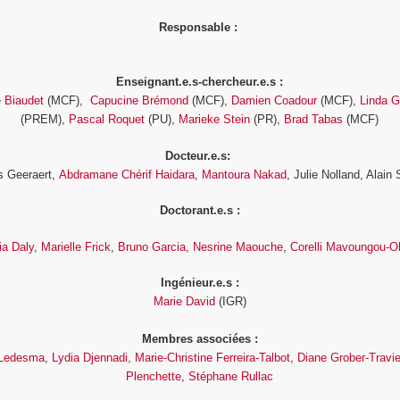
Responsable :
Enseignant.e.s-chercheur.e.s :
 Biaudet
(MCF),
Capucine Brémond
(MCF),
Damien Coadour
(MCF),
Linda G
(PREM),
Pascal Roquet
(PU),
Marieke Stein
(PR),
Brad Tabas
(MCF)
Docteur.e.s:
s Geeraert,
Abdramane Chérif Haidara
,
Mantoura Nakad
, Julie Nolland, Alain
Doctorant.e.s :
ia Daly
,
Marielle Frick
,
Bruno Garcia
,
Nesrine Maouche
,
Corelli Mavoungou-O
Ingénieur.e.s :
Marie David
(IGR)
Membres associées :
-Ledesma
,
Lydia Djennadi,
Marie-Christine Ferreira-Talbot
,
Diane Grober-Travi
Plenchette
,
Stéphane Rullac