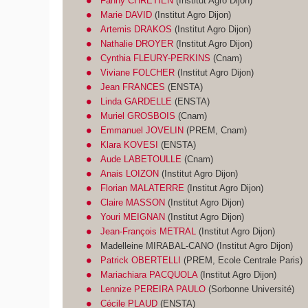
Fanny CHRETIEN
(Institut Agro Dijon)
Marie DAVID
(Institut Agro Dijon)
Artemis DRAKOS
(Institut Agro Dijon)
Nathalie DROYER
(Institut Agro Dijon)
Cynthia FLEURY-PERKINS
(Cnam)
Viviane FOLCHER
(Institut Agro Dijon)
Jean FRANCES
(ENSTA)
Linda GARDELLE
(ENSTA)
Muriel GROSBOIS
(Cnam)
Emmanuel JOVELIN
(PREM, Cnam)
Klara KOVESI
(ENSTA)
Aude LABETOULLE
(Cnam)
Anais LOIZON
(Institut Agro Dijon)
Florian MALATERRE
(Institut Agro Dijon)
Claire MASSON
(Institut Agro Dijon)
Youri MEIGNAN
(Institut Agro Dijon)
Jean-François METRAL
(Institut Agro Dijon)
Madelleine MIRABAL-CANO (Institut Agro Dijon)
Patrick OBERTELLI
(PREM, Ecole Centrale Paris)
Mariachiara PACQUOLA
(Institut Agro Dijon)
Lennize PEREIRA PAULO
(Sorbonne Université)
Cécile PLAUD
(ENSTA)