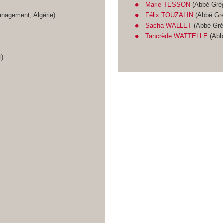
Marie TESSON
(Abbé Grég
anagement, Algérie)
Félix TOUZALIN
(Abbé Gré
Sacha WALLET
(Abbé Grég
Tancrède WATTELLE
(Abb
t)