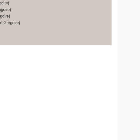
oire)
goire)
oire)
é Grégoire)