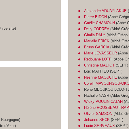
Alexandre ADUAYI AKUE
(
Pierre BIDON
(Abbé Grégoi
Gaëlle CHAMOUN
(Abbé G
iversité)
Deily CORREA
(Abbé Grég
Ghalia DALY
(Abbé Grégoir
Marielle FRICK
(Abbé Grég
Bruno GARCIA
(Abbé Grég
Marie LEVASSEUR
(Abbé 
Redouane LOTFI
(Abbé Gré
Christine MADIOT
(SEPT)
Loic MATHIEU (SEPT)
Nesrine MAOUCHE
(Abbé 
Corelli MAVOUNGOU-OK
Rène MBOUKOU LOLO-TSI
Nathalie NASR (Abbé Grég
Wicky POULIN-CATAN
(Ab
Hélène ROUSSEAU-TRA
Olivier SAMSON
(Abbé Gré
e Bourgogne)
Jehanne SECK
(SEPT)
te d'Azur)
Lucie SERVEAUX
(SEPT)