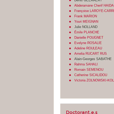
Denis GEERAERT
Abderamane Cherif HAID
Françoise LAROYE-CARR
Frank MARION
Youri MEIGNAN
Julie NOLLAND
Émile PLANCHE
Danielle POUGNET
Evelyne ROSALIE
Adeline ROULEAU
Amelia RUCART RUS
Alain-Georges SABATHE
Rahma SAHALI
Romain SEMENOU
Catherine SICALIDOU
Victoria ZOLNOWSKI-KO
Doctorant.e.s