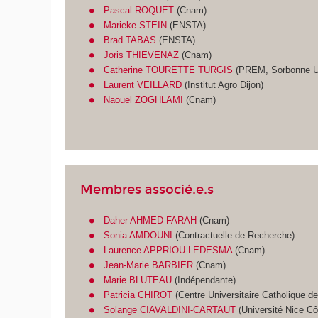
Pascal ROQUET
(Cnam)
Marieke STEIN
(ENSTA)
Brad TABAS
(ENSTA)
Joris THIEVENAZ
(Cnam)
Catherine TOURETTE TURGIS
(PREM, Sorbonne Un
Laurent VEILLARD
(Institut Agro Dijon)
Naouel ZOGHLAMI
(Cnam)
Membres associé.e.s
Daher AHMED FARAH
(Cnam)
Sonia AMDOUNI
(Contractuelle de Recherche)
Laurence APPRIOU-LEDESMA
(Cnam)
Jean-Marie BARBIER
(Cnam)
Marie BLUTEAU
(Indépendante)
Patricia CHIROT
(Centre Universitaire Catholique d
Solange CIAVALDINI-CARTAUT
(Université Nice Cô