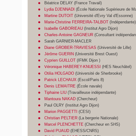
Béatrice DELAY (France Travail)
Lydia DJENNADI
(École Nationale Supérieure de M
Martine DUTOIT
(Université d'Evry Val d'Essonne)
Marie-Christine FERREIRA-TALBOT
(Indépendante)
Isabelle GABORIEAU
(Institut Agro Dijon)
Charles-Antoine GAGNEUR
(Consultant indépendan
Sarah GARNIER-MACLER
Diane GROBER-TRAVIESAS
(Université de Lille)
Jérôme GUERIN
(Université Brest Ouest)
Cyprien GUILLOT
(IFMK Dijon )
éronique HABEREY-KNUESSI
(HES Neuchâtel)
V
Otilia HOLGADO
(Université de Sherbrooke)
Patrick LECHAUX
(Escol/Paris 8)
Denis LEMAITRE
(École navale)
Tiphaine LIU
(Travailleuse indépendante)
Mantoura NAKAD
(Chercheur)
Paul OLRY (Institut Agro Dijon)
Marion PAGGETTI
(CESI)
Christian PELTIER
(La bergerie Nationale)
Marcel PLENCHETTE
(Chercheur en SHS)
David PUAUD
(EHESS/CNRS)