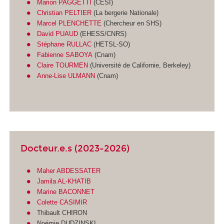
Marion PAGGETTI
(CESI)
Christian PELTIER
(La bergerie Nationale)
Marcel PLENCHETTE
(Chercheur en SHS)
David PUAUD
(EHESS/CNRS)
Stéphane RULLAC
(HETSL-SO)
Fabienne SABOYA
(Cnam)
Claire TOURMEN
(Université de Californie, Berkeley)
Anne-Lise ULMANN
(Cnam)
Docteur.e.s (2023-2026)
Maher ABDESSATER
Jamila AL-KHATIB
Marine BACONNET
Colette CASIMIR
Thibault CHIRON
Noémie DUDZINSKI