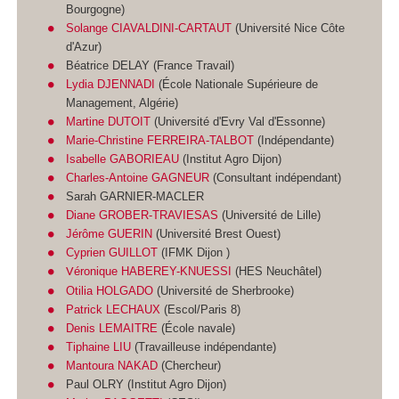
Bourgogne)
Solange CIAVALDINI-CARTAUT
(Université Nice Côte
d'Azur)
Béatrice DELAY (France Travail)
Lydia DJENNADI
(École Nationale Supérieure de
Management, Algérie)
Martine DUTOIT
(Université d'Evry Val d'Essonne)
Marie-Christine FERREIRA-TALBOT
(Indépendante)
Isabelle GABORIEAU
(Institut Agro Dijon)
Charles-Antoine GAGNEUR
(Consultant indépendant)
Sarah GARNIER-MACLER
Diane GROBER-TRAVIESAS
(Université de Lille)
Jérôme GUERIN
(Université Brest Ouest)
Cyprien GUILLOT
(IFMK Dijon )
éronique HABEREY-KNUESSI
(HES Neuchâtel)
V
Otilia HOLGADO
(Université de Sherbrooke)
Patrick LECHAUX
(Escol/Paris 8)
Denis LEMAITRE
(École navale)
Tiphaine LIU
(Travailleuse indépendante)
Mantoura NAKAD
(Chercheur)
Paul OLRY (Institut Agro Dijon)