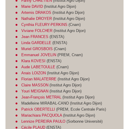
Fanny CHRETIEN
(Institut Agro Dijon)
Marie DAVID
(Institut Agro Dijon)
Artemis DRAKOS
(Institut Agro Dijon)
Nathalie DROYER
(Institut Agro Dijon)
Cynthia FLEURY-PERKINS
(Cnam)
Viviane FOLCHER
(Institut Agro Dijon)
Jean FRANCES
(ENSTA)
Linda GARDELLE
(ENSTA)
Muriel GROSBOIS
(Cnam)
Emmanuel JOVELIN
(PREM, Cnam)
Klara KOVESI
(ENSTA)
Aude LABETOULLE
(Cnam)
Anais LOIZON
(Institut Agro Dijon)
Florian MALATERRE
(Institut Agro Dijon)
Claire MASSON
(Institut Agro Dijon)
Youri MEIGNAN
(Institut Agro Dijon)
Jean-François METRAL
(Institut Agro Dijon)
Madelleine MIRABAL-CANO (Institut Agro Dijon)
Patrick OBERTELLI
(PREM, Ecole Centrale Paris)
Mariachiara PACQUOLA
(Institut Agro Dijon)
Lennize PEREIRA PAULO
(Sorbonne Université)
Cécile PLAUD
(ENSTA)